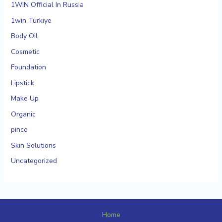
1WIN Official In Russia
1win Turkiye
Body Oil
Cosmetic
Foundation
Lipstick
Make Up
Organic
pinco
Skin Solutions
Uncategorized
Home