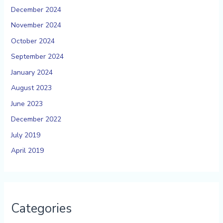
December 2024
November 2024
October 2024
September 2024
January 2024
August 2023
June 2023
December 2022
July 2019
April 2019
Categories