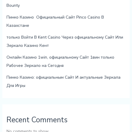
Bounty
Пинко Казино ️ Официальный Сайт Pinco Casino В
Казахстане
только Войти В Kent Casino Через официальному Сайт Или
Зеркало Казино Кент
Онлайн Казино 1win, официальному Сайт 1вин только
Рабочее Зеркало на Сегодня
Пинко Казино: официальным Сайт И актуальные Зеркала
Для Игры
Recent Comments
No comments to show.