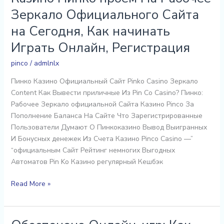
Зеркало Официального Сайта
на Сегодня, Как начинать
Играть Онлайн, Регистрация
pinco
/
admlnlx
Пинко Казино Официальный Сайт Pinko Casino Зеркало
Content Как Вывести приличные Из Pin Co Casino? Пинко:
Рабочее Зеркало официальной Сайта Казино Pinco За
Пополнение Баланса На Сайте Что Зарегистрированные
Пользователи Думают О Пинкоказино Вывод Выигранных
И Бонусных денежек Из Счета Казино Pinco Casino —”
“официальным Сайт Рейтинг немногих Выгодных
Автоматов Pin Ko Казино регулярный Кешбэк
Казино
Read More »
Пинко
проем
На