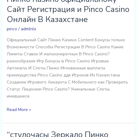
Pinco
Сайт Регистрация и Pinco Casino
Casino
Защищает
Онлайн В Казахстане
Данные
pinco
/
admlnlx
Геймеров”
Официальный Сайт Пинко Казино Content Бонусы только
Возможности Способы Регистрации В Pinco Casino Какие
Лимиты Ставок И малоконкретных В Pinco Casino?
разнообразие Игр Бонусы в Pinco Casino Игровые
Автоматы И Слоты Пинко Мгновенные выплаты
преимущества Pinco Casino ддя Игроков Из Казахстана
Создание Игрового Аккаунта С Мобильного как Проверить
Статус Лицензии Pinco Casino? Уникальные Слоты,
имевшиеся
Пинко
Read More »
Казино
официальному
Сайт
“стулочасы Зеркало Пинко